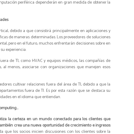
omputación periférica dependerán en gran medida de obtener la
dades
tical, debido a que consistirá principalmente en aplicaciones y
cíficas de maneras determinadas. Los proveedores de soluciones
ntal, pero en el futuro, muchos enfrentarán decisiones sobre en
su experiencia.
fuera de TI, como HVAC y equipos médicos, las compañías de
o, al menos, asociarse con organizaciones que manejen esos
edores cultivar relaciones fuera del área de TI, debido a que la
epartamentos fuera de TI. Es por esta razón que se destaca su
idades en el idioma que entiendan.
Computing…
iza la certeza en un mundo conectado para los clientes que
e también crea una nueva oportunidad de crecimiento e ingresos
 que los socios inicien discusiones con los clientes sobre la