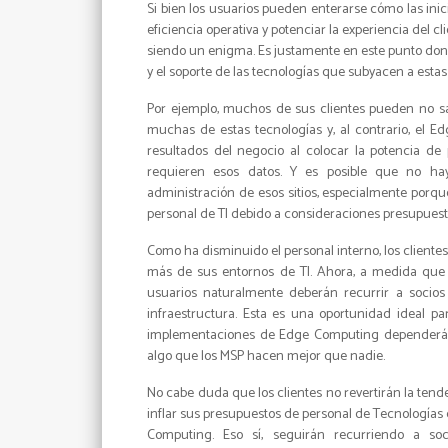
Si bien los usuarios pueden enterarse cómo las inic
eficiencia operativa y potenciar la experiencia del c
siendo un enigma. Es justamente en este punto don
y el soporte de las tecnologías que subyacen a esta
Por ejemplo, muchos de sus clientes pueden no s
muchas de estas tecnologías y, al contrario, el 
resultados del negocio al colocar la potencia d
requieren esos datos. Y es posible que no ha
administración de esos sitios, especialmente por
personal de TI debido a consideraciones presupuest
Como ha disminuido el personal interno, los client
más de sus entornos de TI. Ahora, a medida que 
usuarios naturalmente deberán recurrir a socios 
infraestructura. Esta es una oportunidad ideal pa
implementaciones de Edge Computing dependerán 
algo que los MSP hacen mejor que nadie.
No cabe duda que los clientes no revertirán la tende
inflar sus presupuestos de personal de Tecnologías 
Computing. Eso sí, seguirán recurriendo a so