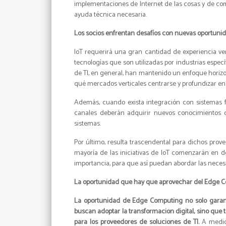
implementaciones de Internet de las cosas y de c
ayuda técnica necesaria.
Los socios enfrentan desafíos con nuevas oportuni
IoT requerirá una gran cantidad de experiencia ver
tecnologías que son utilizadas por industrias espe
de TI, en general, han mantenido un enfoque horizo
qué mercados verticales centrarse y profundizar en 
Además, cuando exista integración con sistemas 
canales deberán adquirir nuevos conocimientos 
sistemas.
Por último, resulta trascendental para dichos prove
mayoría de las iniciativas de IoT comenzarán en d
importancia, para que así puedan abordar las neces
La oportunidad que hay que aprovechar del Edge 
La oportunidad de Edge Computing no solo garant
buscan adoptar la transformación digital, sino qu
para los proveedores de soluciones de TI.
A medida