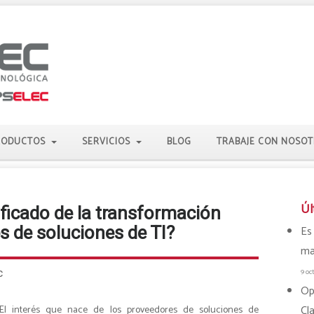
RODUCTOS
SERVICIOS
BLOG
TRABAJE CON NOSO
Úl
ificado de la transformación
es de soluciones de TI?
Es
ma
c
9 oc
Op
Cl
El interés que nace de los proveedores de soluciones de