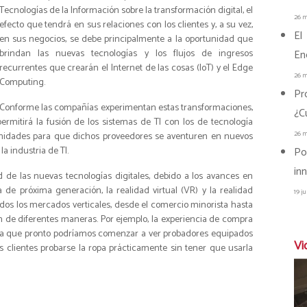
Tecnologías de la Información sobre la transformación digital, el
26 m
efecto que tendrá en sus relaciones con los clientes y, a su vez,
El
en sus negocios, se debe principalmente a la oportunidad que
brindan las nuevas tecnologías y los flujos de ingresos
En
recurrentes que crearán el Internet de las cosas (
IoT
) y el
Edge
26 m
Computing
.
Pr
Conforme las compañías experimentan estas transformaciones,
¿C
rmitirá la fusión de los sistemas de TI con los de tecnología
26 m
tunidades para que dichos proveedores se aventuren en nuevos
a industria de TI.
Po
in
d de las nuevas tecnologías digitales, debido a los avances en
ica de próxima generación, la realidad virtual (VR) y la realidad
19 j
dos los mercados verticales, desde el comercio minorista hasta
n de diferentes maneras. Por ejemplo, la experiencia de compra
, ya que pronto podríamos comenzar a ver probadores equipados
Vi
s clientes probarse la ropa prácticamente sin tener que usarla