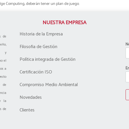
Edge Computing, deberán tener un plan de juego.
NUESTRA EMPRESA
Historia de la Empresa
s de
N
eño,
Filosofia de Gestión
n y
Política integrada de Gestión
o el
Em
cos a
Certificación ISO
ecto
Compromiso Medio Ambiental
y de
ncia
Novedades
y la
as de
Clientes