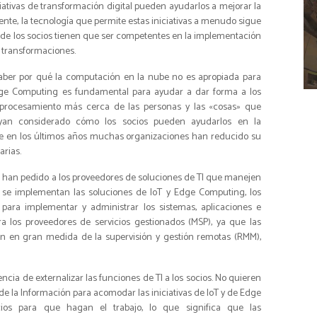
iativas de transformación digital pueden ayudarlos a mejorar la
liente, la tecnología que permite estas iniciativas a menudo sigue
de los socios tienen que ser competentes en la implementación
s transformaciones.
aber por qué la computación en la nube no es apropiada para
Edge Computing es fundamental para ayudar a dar forma a los
e procesamiento más cerca de las personas y las «cosas» que
yan considerado cómo los socios pueden ayudarlos en la
que en los últimos años muchas organizaciones han reducido su
arias.
es han pedido a los proveedores de soluciones de TI que manejen
se implementan las soluciones de IoT y Edge Computing, los
para implementar y administrar los sistemas, aplicaciones e
ra los proveedores de servicios gestionados (MSP), ya que las
en gran medida de la supervisión y gestión remotas (RMM),
ncia de externalizar las funciones de TI a los socios. No quieren
de la Información para acomodar las iniciativas de IoT y de Edge
cios para que hagan el trabajo, lo que significa que las