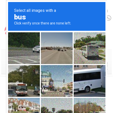
Idioma:
EN
ES
(+56 9) 9426 1711
MENU
Categoría:
Artículos
Es clave que la
industria de data