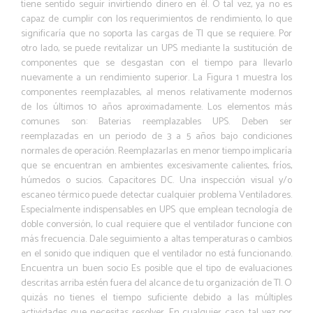
tiene sentido seguir invirtiendo dinero en él. O tal vez, ya no es
capaz de cumplir con los requerimientos de rendimiento, lo que
significaría que no soporta las cargas de TI que se requiere. Por
otro lado, se puede revitalizar un UPS mediante la sustitución de
componentes que se desgastan con el tiempo para llevarlo
nuevamente a un rendimiento superior. La Figura 1 muestra los
componentes reemplazables, al menos relativamente modernos
de los últimos 10 años aproximadamente. Los elementos más
comunes son: Baterias reemplazables UPS. Deben ser
reemplazadas en un periodo de 3 a 5 años bajo condiciones
normales de operación. Reemplazarlas en menor tiempo implicaría
que se encuentran en ambientes excesivamente calientes, fríos,
húmedos o sucios. Capacitores DC. Una inspección visual y/o
escaneo térmico puede detectar cualquier problema Ventiladores.
Especialmente indispensables en UPS que emplean tecnología de
doble conversión, lo cual requiere que el ventilador funcione con
más frecuencia. Dale seguimiento a altas temperaturas o cambios
en el sonido que indiquen que el ventilador no está funcionando.
Encuentra un buen socio Es posible que el tipo de evaluaciones
descritas arriba estén fuera del alcance de tu organización de TI. O
quizás no tienes el tiempo suficiente debido a las múltiples
actividades que necesitas resolver. En cualquier caso, tal vez por