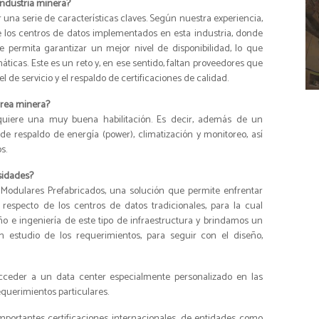
industria minera?
una serie de características claves. Según nuestra experiencia,
e los centros de datos implementados en esta industria, donde
permita garantizar un mejor nivel de disponibilidad, lo que
ticas. Este es un reto y, en ese sentido, faltan proveedores que
de servicio y el respaldo de certificaciones de calidad.
área minera?
equiere una muy buena habilitación. Es decir, además de un
de respaldo de energía (power), climatización y monitoreo, así
s.
sidades?
Modulares Prefabricados, una solución que permite enfrentar
especto de los centros de datos tradicionales, para la cual
o e ingeniería de este tipo de infraestructura y brindamos un
n estudio de los requerimientos, para seguir con el diseño,
cceder a un data center especialmente personalizado en las
equerimientos particulares.
mportantes certificaciones internacionales, de entidades como