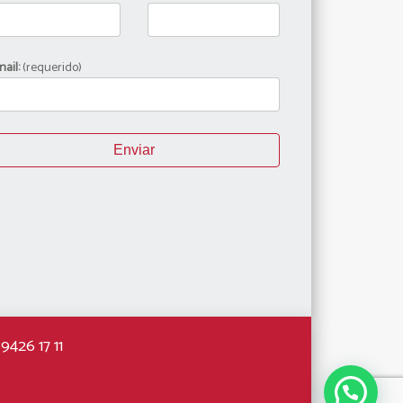
ail:
(requerido)
9426 17 11