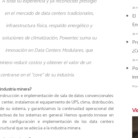
A toda su experiencia y ya reconocido prestigio
26 m
en el mercado de data centers tradicionales,
El
En
infraestructura física, respaldo energético y
26 m
soluciones de climatización, Powertec suma su
Pr
innovación en Data Centers Modulares, que
¿C
26 m
inero reducir costos y obtener el valor de un
Po
centrarse en el “core” de su industria.
in
19 j
 industria minera?
construcción e implementación de sala de datos convencionales:
 center, instalamos el equipamiento de UPS, clima, distribución,
e su sistema, y garantizamos la continuidad operacional del
Vi
ctivas de los sistemas en general. Hemos querido innovar en
as de configuración e implementación de los data centers
ructural que se adecúa a la industria minera.