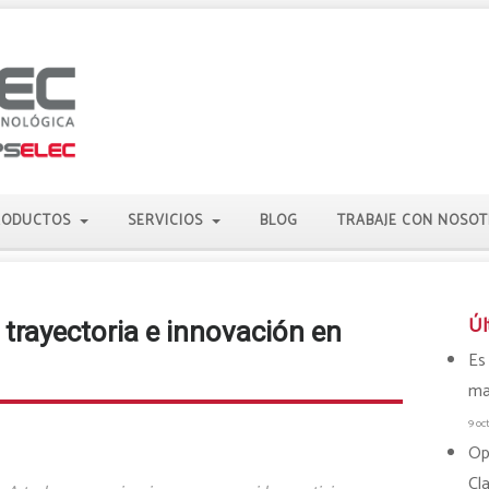
RODUCTOS
SERVICIOS
BLOG
TRABAJE CON NOSO
Úl
 trayectoria e innovación en
Es
ma
9 oc
Op
Cl