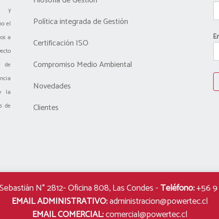
Filosofia de Gestión
n y
Política integrada de Gestión
o el
Em
cos a
Certificación ISO
ecto
Compromiso Medio Ambiental
y de
ncia
Novedades
y la
as de
Clientes
 Sebastián N° 2812- Oficina 808, Las Condes
-
Teléfono:
+56 9 
EMAIL ADMINISTRATIVO:
administracion@powertec.cl
EMAIL COMERCIAL:
comercial@powertec.cl