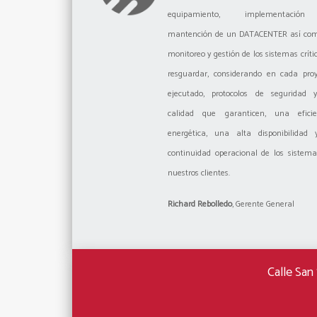
equipamiento, implementació
mantención de un DATACENTER así com
monitoreo y gestión de los sistemas críti
resguardar, considerando en cada proy
ejecutado, protocolos de seguridad 
calidad que garanticen, una eficie
energética, una alta disponibilidad 
continuidad operacional de los sistem
nuestros clientes.
Richard Rebolledo
, Gerente General
Calle San