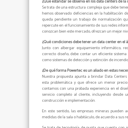
¿Qué estándar se observa en los data centers de la 
Se trata de una estructura compleja que debe tener 
hemos observado deficiencias en la habilitación d
queda pendiente un trabajo de normalización que 
repercute en el funcionamiento de sus redes informá
conozcan bien este mercado, ofrezcan un mejor nivel 
¿Qué condiciones debe tener un data center en el 
Junto con albergar equipamiento informático, r
correcto diseño, debe contar un eficiente sistema 
como sistemas de detección y extinción de incendio
¿De qué forma Powertec es un aliado en estas nece
Nuestra propuesta apunta a brindar Data Centers 
esta problemática y que ofrece un menor precio r
contamos con una probada experiencia en el diseñ
servicio completo al cliente, incluyendo desde u
construcción e implementación.
En este sentido, las empresas mineras pueden a
medidas de la sala o habitáculo, de acuerdo a sus r
Se trata de tecnología de punta que cuenta con i